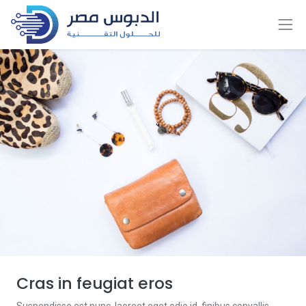
Cras in feugiat eros
Suspendisse est nunc, laoreet eget odio id, finibus convallis