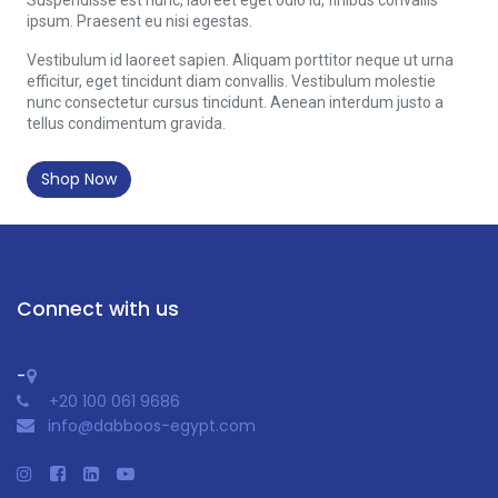
ipsum. Praesent eu nisi egestas.
Vestibulum id laoreet sapien. Aliquam porttitor neque ut urna
efficitur, eget tincidunt diam convallis. Vestibulum molestie
nunc consectetur cursus tincidunt. Aenean interdum justo a
tellus condimentum gravida.
Shop Now
Connect with us
-
+20 100 061 9686
info@dabboos-egypt.com